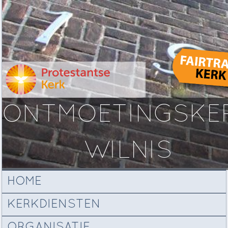
ONTMOETINGSKE
WILNIS
HOME
KERKDIENSTEN
ORGANISATIE