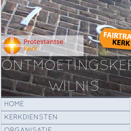
ONTMOETINGSKE
WILNIS
HOME
KERKDIENSTEN
ORGANISATIE